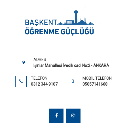
DISLEK
Disleksi
EĞITI
ANKAR
DISLEK
TEDAVI
ADRES
Işınlar Mahallesi İvedik cad. No:2 - ANKARA
TELEFON
MOBIL TELEFON
0312 344 9107
05057141668