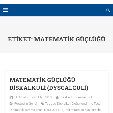
ETIKET:
MATEMATİK GÜÇLÜĞÜ
MATEMATİK GÜÇLÜĞÜ
DİSKALKULİ (DYSCALCULİ)
11 Şubat 2019
20 Mart 2019
baskentogrenmeguclugu
Posted in
Genel
Tagged
Diskalkuli Değerlendirme Testi
,
Diskalkuli Tarama Testi
,
DYSCALCULİ
,
ıralı rakamları aynı sıra ile