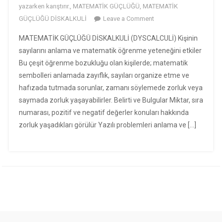
yazarken karıştırır.
,
MATEMATİK GÜÇLÜĞÜ
,
MATEMATİK
on
GÜÇLÜĞÜ DİSKALKULİ
Leave a Comment
MATEMATİK
MATEMATİK GÜÇLÜĞÜ DİSKALKULİ (DYSCALCULİ) Kişinin
GÜÇLÜĞÜ
sayılarını anlama ve matematik öğrenme yeteneğini etkiler
DİSKALKULİ
Bu çeşit öğrenme bozukluğu olan kişilerde; matematik
(DYSCALCULİ)
sembolleri anlamada zayıflık, sayıları organize etme ve
hafızada tutmada sorunlar, zamanı söylemede zorluk veya
saymada zorluk yaşayabilirler. Belirti ve Bulgular Miktar, sıra
numarası, pozitif ve negatif değerler konuları hakkında
zorluk yaşadıkları görülür Yazılı problemleri anlama ve […]