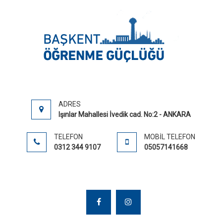
DISLEK
Disleksi
EĞITI
ANKAR
DISLEK
TEDAVI
ADRES
Işınlar Mahallesi İvedik cad. No:2 - ANKARA
TELEFON
MOBIL TELEFON
0312 344 9107
05057141668