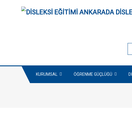
KURUMSAL
ÖĞRENME GÜÇLÜĞÜ
D