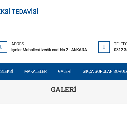
DISLEKSI EĞITIMI ANKARADA D
Disleksi
ADRES
TELEF
Işınlar Mahallesi İvedik cad. No:2 - ANKARA
0312 3
İSLEKSİ
MAKALELER
GALERİ
SIKÇA SORULAN SORUL
GALERI